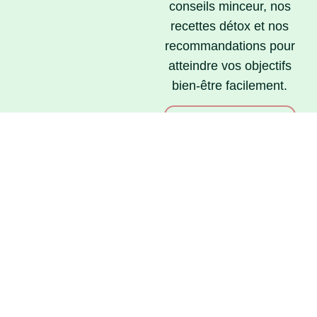
conseils minceur, nos
recettes détox et nos
recommandations pour
atteindre vos objectifs
bien-être facilement.
Les bienfaits de la
crème liquide allégée
pour un régime
pauvres en calories
Lire la suite »
Regime sans sel :
guide et bienfaits
pour lutter contre
l’insuffisance
cardiaque
Lire la suite »