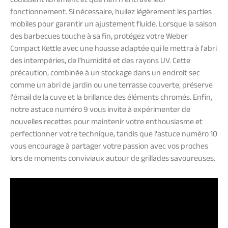
coulissent librement et que rien n'entrave leur
fonctionnement. Si nécessaire, huilez légèrement les parties
mobiles pour garantir un ajustement fluide. Lorsque la saison
des barbecues touche à sa fin, protégez votre Weber
Compact Kettle avec une housse adaptée qui le mettra à l'abri
des intempéries, de l'humidité et des rayons UV. Cette
précaution, combinée à un stockage dans un endroit sec
comme un abri de jardin ou une terrasse couverte, préserve
l'émail de la cuve et la brillance des éléments chromés. Enfin,
notre astuce numéro 9 vous invite à expérimenter de
nouvelles recettes pour maintenir votre enthousiasme et
perfectionner votre technique, tandis que l'astuce numéro 10
vous encourage à partager votre passion avec vos proches
lors de moments conviviaux autour de grillades savoureuses.