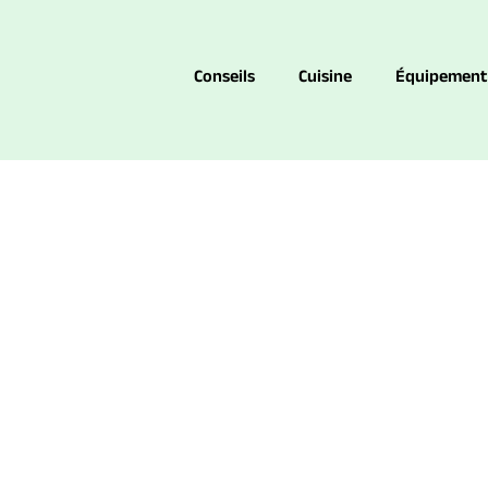
Conseils
Cuisine
Équipement
s professionnelles qui revo
detox