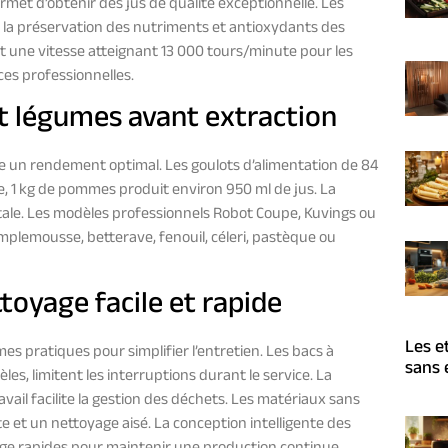
rmet d’obtenir des jus de qualité exceptionnelle. Les
t la préservation des nutriments et antioxydants des
t une vitesse atteignant 13 000 tours/minute pour les
es professionnelles.
et légumes avant extraction
e un rendement optimal. Les goulots d’alimentation de 84
e, 1 kg de pommes produit environ 950 ml de jus. La
tale. Les modèles professionnels Robot Coupe, Kuvings ou
lemousse, betterave, fenouil, céleri, pastèque ou
toyage facile et rapide
Les e
 pratiques pour simplifier l’entretien. Les bacs à
sans 
èles, limitent les interruptions durant le service. La
vail facilite la gestion des déchets. Les matériaux sans
e et un nettoyage aisé. La conception intelligente des