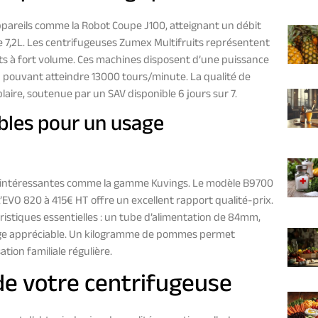
areils comme la Robot Coupe J100, atteignant un débit
 7,2L. Les centrifugeuses Zumex Multifruits représentent
ts à fort volume. Ces machines disposent d’une puissance
on pouvant atteindre 13000 tours/minute. La qualité de
laire, soutenue par un SAV disponible 6 jours sur 7.
bles pour un usage
s intéressantes comme la gamme Kuvings. Le modèle B9700
EVO 820 à 415€ HT offre un excellent rapport qualité-prix.
istiques essentielles : un tube d’alimentation de 84mm,
yage appréciable. Un kilogramme de pommes permet
ation familiale régulière.
 de votre centrifugeuse