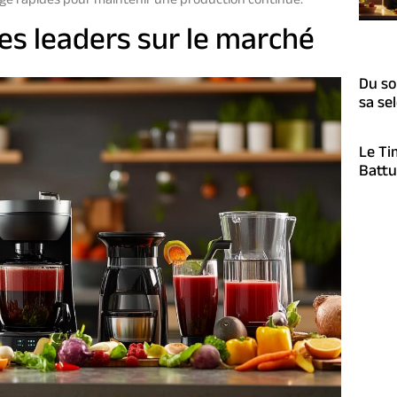
 rapides pour maintenir une production continue.
s leaders sur le marché
Du sol
sa se
Le Ti
Battu