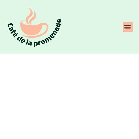
Pates aux encornets surgeles : un
plat reconfortant a la sauce
pimentee